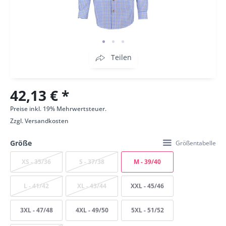
Teilen
42,13 € *
Preise inkl. 19% Mehrwertsteuer.
Zzgl.
Versandkosten
Größe
Größentabelle
XS - 35/36
S - 37/38
M - 39/40
L - 41/42
XL - 43/44
XXL - 45/46
3XL - 47/48
4XL - 49/50
5XL - 51/52