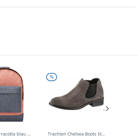
Rucksack terracotta blau navy Mi-Pac...
Trachten Chelsea Boots Stiefel Fürstenstein...