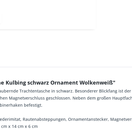
he Kulbing schwarz Ornament Wolkenweiß"
ezaubernde Trachtentasche in schwarz. Besonderer Blickfang ist de
hen Magnetverschluss geschlossen. Neben dem großen Hauptfach is
binerhaken befestigt.
, Lederimitat, Rautenabsteppungen, Ornamentanstecker, Magnetvers
0 cm x 14 cm x 6 cm