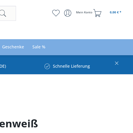
Mein Konto
0,00 € *
Geschenke
Sale %
DE)
Schnelle Lieferung
kenweiß