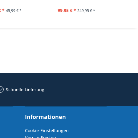
€ *
99,95 € *
39,
45,99 € *
249,95 € *
Schnelle Lieferung
Informationen
Cookie-Einstellungen
Versandkosten