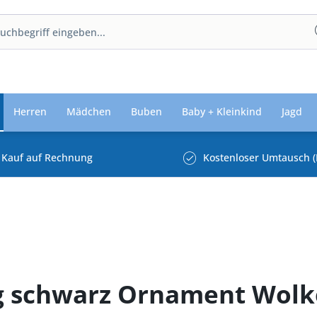
Herren
Mädchen
Buben
Baby + Kleinkind
Jagd
Kauf auf Rechnung
Kostenloser Umtausch (
ng schwarz Ornament Wol