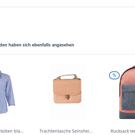
den haben sich ebenfalls angesehen
Trachtenbluse Hütten blau 7/8 Arm OS Trachten
Trachtentasche Seinsheim lachs rosa Werner...