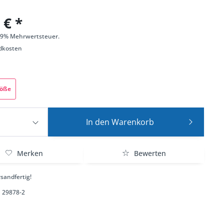
 € *
 19% Mehrwertsteuer.
dkosten
röße
In den
Warenkorb
Merken
Bewerten
sandfertig!
29878-2