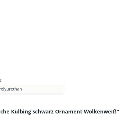
z
Polyurethan
asche Kulbing schwarz Ornament Wolkenweiß"