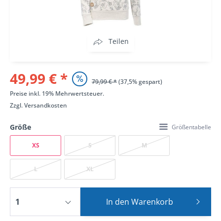
Teilen
49,99 € *
79,99 € *
(37,5% gespart)
Preise inkl. 19% Mehrwertsteuer.
Zzgl.
Versandkosten
Größe
Größentabelle
XS
S
M
L
XL
In den
Warenkorb