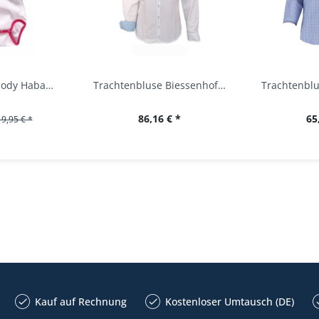
Baby Trachtenbody Habach weiß/pink Isar Trachten
Trachtenbluse Biessenhofen weiß Langarm OS...
86,16 € *
65
19,95 € *
Kauf auf Rechnung
Kostenloser Umtausch (DE)