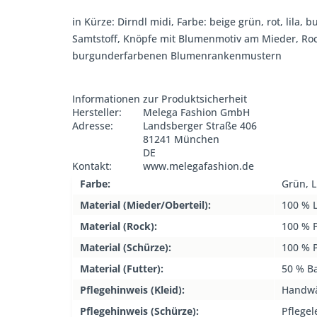
in Kürze: Dirndl midi, Farbe: beige grün, rot, lil
Samtstoff, Knöpfe mit Blumenmotiv am Mieder, Roc
burgunderfarbenen Blumenrankenmustern
Informationen zur Produktsicherheit
Hersteller:
Melega Fashion GmbH
Adresse:
Landsberger Straße 406
81241 München
DE
Kontakt:
www.melegafashion.de
Farbe:
Grün, L
Material (Mieder/Oberteil):
100 % 
Material (Rock):
100 % P
Material (Schürze):
100 % P
Material (Futter):
50 % B
Pflegehinweis (Kleid):
Handw
Pflegehinweis (Schürze):
Pflegel