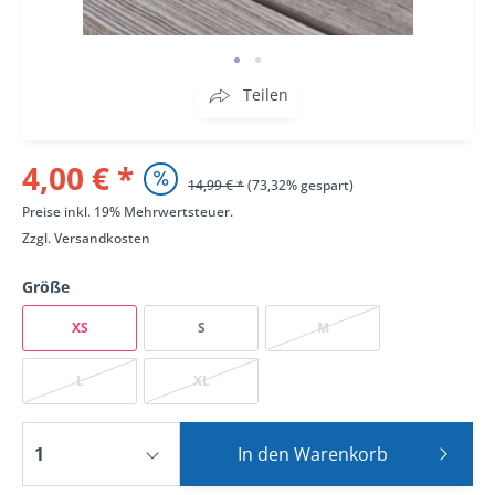
Teilen
4,00 € *
14,99 € *
(73,32% gespart)
Preise inkl. 19% Mehrwertsteuer.
Zzgl.
Versandkosten
Größe
XS
S
M
L
XL
In den
Warenkorb