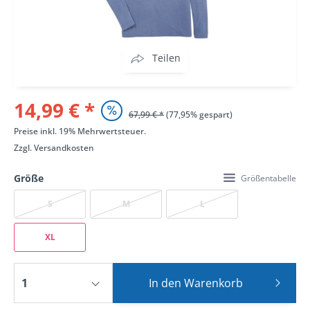
Teilen
14,99 € *
67,99 € *
(77,95% gespart)
Preise inkl. 19% Mehrwertsteuer.
Zzgl.
Versandkosten
Größe
Größentabelle
S
M
L
XL
In den
Warenkorb