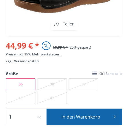
Teilen
44,99 € *
59,99 € *
(25% gespart)
Preise inkl. 19% Mehrwertsteuer.
Zzgl.
Versandkosten
Größe
Größentabelle
36
38
39
40
41
In den
Warenkorb