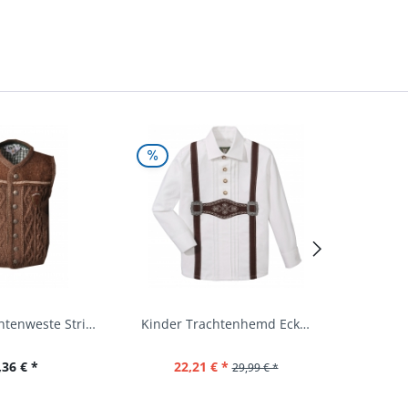
Kinder Trachtenweste Strickweste Schirmitz...
Kinder Trachtenhemd Eckersdorf weiß lang...
,36 € *
22,21 € *
29,99 € *