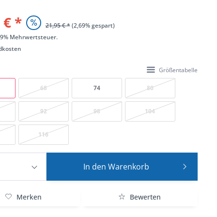
 € *
21,95 € *
(2,69% gespart)
 19% Mehrwertsteuer.
dkosten
Größentabelle
68
74
80
92
98
104
116
In den
Warenkorb
Merken
Bewerten