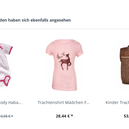
den haben sich ebenfalls angesehen
Baby Trachtenbody Habach weiß/pink Isar Trachten
Trachtenshirt Mädchen Feli Kids rosa orchidee...
28,44 € *
53
19,95 € *