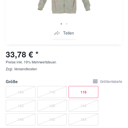
Teilen
33,78 € *
Preise inkl. 19% Mehrwertsteuer.
Zzgl.
Versandkosten
Größe
Größentabelle
104
110
116
122
128
134
140
152
164