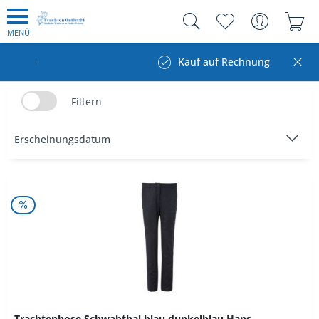
MENÜ
Kauf auf Rechnung
Filtern
Trachtenhose Schwabthal blau dunkelblau Hans...