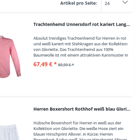
Artikel pro Seite:
38
40
42
Trachtenhemd Unnersdorf rot kariert Langarm...
44
46
Absolut trendiges Trachtenhemd für Herren in rot
und weiß kariert mit Stehkragen aus der Kollektion
48
von Gloriette. Das Trachtenhemd aus 100%
52
Baumwolle ist mit einem attraktiven Karomuster in
rot/weiß veredelt. Die Krageninnensteg, die...
S
67,49 € *
89,99 € *
XL
XXL
3XL
M - 39/40
Herren Boxershort Rothhof weiß blau Gloriette
Hübsche Boxershort für Herren in weiß aus der
Kollektion von Gloriette. Die weiße Hose ziert ein
blauer Hirschprint Allover. in Kürze: Herren
Boxershort, Farbe: weiß, blauer Hirschprint Allover