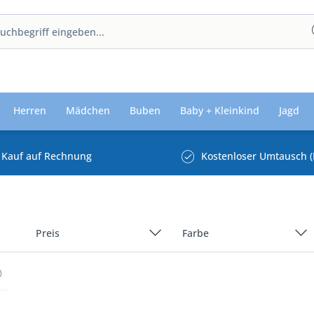
Herren
Mädchen
Buben
Baby + Kleinkind
Jagd
Kauf auf Rechnung
Kostenloser Umtausch (
Preis
Farbe
Blau
Grau
von
26,24 €
bis
83,99 €
Grün