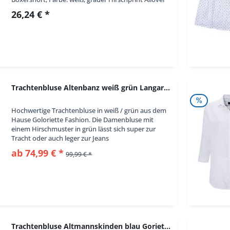
Informationen zur Produktsicherheit...
26,24 € *
Trachtenbluse Altenbanz weiß grün Langarm...
Hochwertige Trachtenbluse in weiß / grün aus dem
Hause Goloriette Fashion. Die Damenbluse mit
einem Hirschmuster in grün lässt sich super zur
Tracht oder auch leger zur Jeans
kombinieren. Hübsche Knöpfe setzen Akzente.
ab 74,99 € *
99,99 € *
Durch die 100%...
Trachtenbluse Altmannskinden blau Goriette