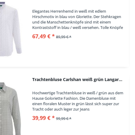
Elegantes Herrenhemd in weiß mit edlem
Hirschmotiv in blau von Gloriette. Der Stehkragen
und die Manschettenknöpfe sind mit einem
Kontraststoff in blau / weiß versehen. Tolle Knöpfe
in Perlmuttoptik runden das Gesamtbild ab. Ein...
67,49 € *
89,99 € *
Trachtenbluse Carlshan weiß grün Langarm Gloriette
Hochwertige Trachtenbluse in weiß / grün aus dem
Hause Goloriette Fashion. Die Damenbluse mit
einen floralen Muster in grün lässt sich super zur
Tracht oder auch leger zur Jeans
kombinieren. Hübsche Trachtenknöpfe setzen
39,99 € *
99,99 € *
Akzente. Durch...