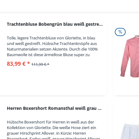
Rot
Weiß
Trachtenbluse Bobengrün blau weiß gestreift...
Tolle, legere Trachtenbluse von Gloriette, in blau
und weiß gestreift. Hübsche Trachtenknöpfe aus
Naturmaterialien setzen Akzente. Durch die 100%
Baumwolle ist diese ärmellose Bluse super zu
tragen. in Kürze: Trachtenbluse, Farbe: blau...
83,99 € *
111,99 € *
Herren Boxershort Romansthal weiß grau Gloriette
Hübsche Boxershort für Herren in weiß aus der
Kollektion von Gloriette. Die weiße Hose ziert ein
grauer Hirschprint Allover. in Kürze: Herren
Boxershort, Farbe: weiß, grauer Hirschprint Allover