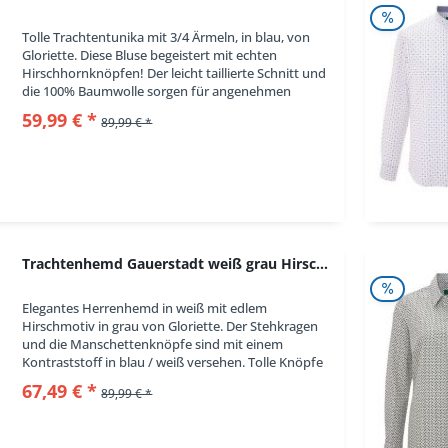
Tolle Trachtentunika mit 3/4 Ärmeln, in blau, von
Gloriette. Diese Bluse begeistert mit echten
Hirschhornknöpfen! Der leicht taillierte Schnitt und
die 100% Baumwolle sorgen für angenehmen
Tragekomfort. in Kürze: Trachtenbluse, Farbe...
59,99 € *
89,99 € *
Trachtenhemd Gauerstadt weiß grau Hirschmotive...
Elegantes Herrenhemd in weiß mit edlem
Hirschmotiv in grau von Gloriette. Der Stehkragen
und die Manschettenknöpfe sind mit einem
Kontraststoff in blau / weiß versehen. Tolle Knöpfe
in Perlmuttoptik runden das Gesamtbild ab. Ein...
67,49 € *
89,99 € *