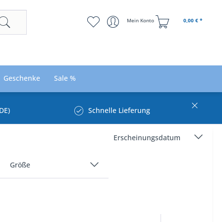
Mein Konto
0,00 € *
Geschenke
Sale %
DE)
Schnelle Lieferung
Größe
34
36
37