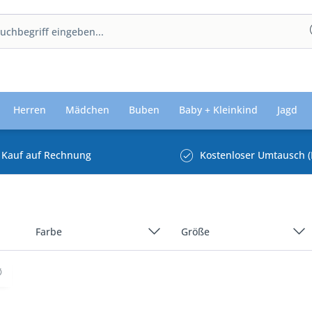
Herren
Mädchen
Buben
Baby + Kleinkind
Jagd
Kauf auf Rechnung
Kostenloser Umtausch (
Farbe
Größe
Grau
36
Rosa/Pink