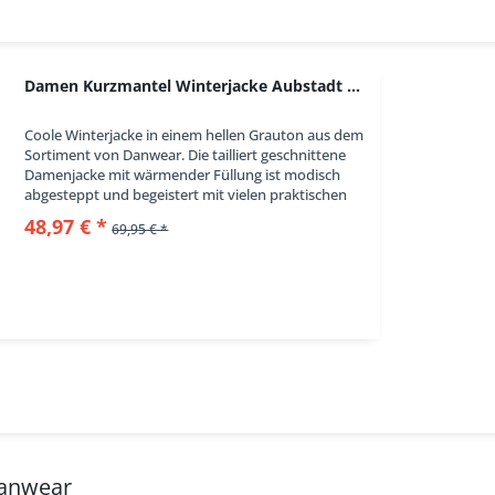
Damen Kurzmantel Winterjacke Aubstadt grau mit...
Coole Winterjacke in einem hellen Grauton aus dem
Sortiment von Danwear. Die tailliert geschnittene
Damenjacke mit wärmender Füllung ist modisch
abgesteppt und begeistert mit vielen praktischen
Details. Die Kapuze mit Fellimitat ist ein...
48,97 € *
69,95 € *
Danwear