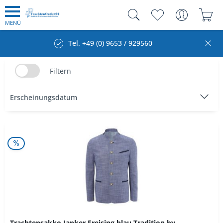
MENÜ
Tel. +49 (0) 9653 / 929560
Filtern
Trachtensakko Janker Freising blau Tradition by...